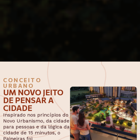
CONCEITO
URBANO
UM NOVO JEITO
DE PENSAR A
CIDADE
Inspirado nos princípios do
Novo Urbanismo, da cidade
para pessoas e da lógica da
cidade de 15 minutos, o
Paineiras foi