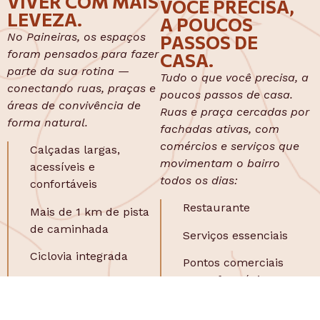
VIVER COM MAIS
VOCÊ PRECISA,
LEVEZA.
A POUCOS
No Paineiras, os espaços
PASSOS DE
foram pensados para fazer
CASA.
parte da sua rotina —
Tudo o que você precisa, a
conectando ruas, praças e
poucos passos de casa.
áreas de convivência de
Ruas e praça cercadas por
forma natural.
fachadas ativas, com
comércios e serviços que
Calçadas largas,
movimentam o bairro
acessíveis e
todos os dias:
confortáveis
Restaurante
Mais de 1 km de pista
de caminhada
Serviços essenciais
Ciclovia integrada
Pontos comerciais
como farmácia,
Espaços para crianças,
mercado**
idosos e pets