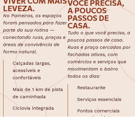
VIVER COM MAIS
VOCÊ PRECISA,
LEVEZA.
A POUCOS
No Paineiras, os espaços
PASSOS DE
foram pensados para fazer
CASA.
parte da sua rotina —
Tudo o que você precisa, a
conectando ruas, praças e
poucos passos de casa.
áreas de convivência de
Ruas e praça cercadas por
forma natural.
fachadas ativas, com
comércios e serviços que
Calçadas largas,
movimentam o bairro
acessíveis e
todos os dias:
confortáveis
Restaurante
Mais de 1 km de pista
de caminhada
Serviços essenciais
Ciclovia integrada
Pontos comerciais
como farmácia,
Espaços para crianças,
mercado**
idosos e pets