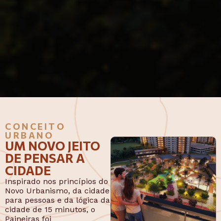
CONCEITO
URBANO
UM NOVO JEITO
DE PENSAR A
CIDADE
Inspirado nos princípios do
Novo Urbanismo, da cidade
para pessoas e da lógica da
cidade de 15 minutos, o
Paineiras foi