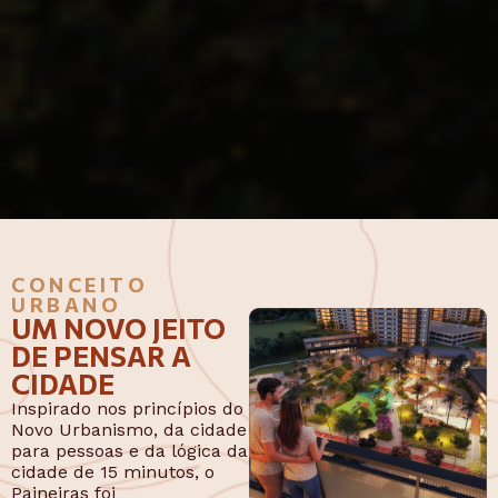
CONCEITO
URBANO
UM NOVO JEITO
DE PENSAR A
CIDADE
Inspirado nos princípios do
Novo Urbanismo, da cidade
para pessoas e da lógica da
cidade de 15 minutos, o
Paineiras foi