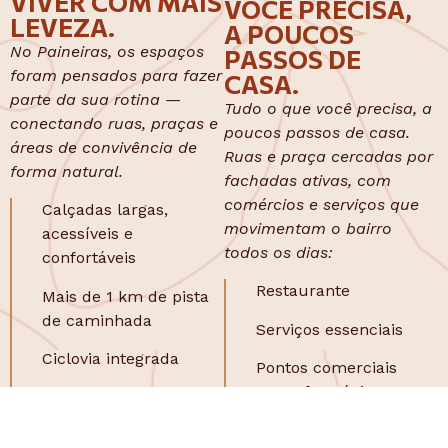
VIVER COM MAIS
VOCÊ PRECISA,
LEVEZA.
A POUCOS
No Paineiras, os espaços
PASSOS DE
foram pensados para fazer
CASA.
parte da sua rotina —
Tudo o que você precisa, a
conectando ruas, praças e
poucos passos de casa.
áreas de convivência de
Ruas e praça cercadas por
forma natural.
fachadas ativas, com
comércios e serviços que
Calçadas largas,
movimentam o bairro
acessíveis e
todos os dias:
confortáveis
Restaurante
Mais de 1 km de pista
de caminhada
Serviços essenciais
Ciclovia integrada
Pontos comerciais
como farmácia,
Espaços para crianças,
mercado**
idosos e pets