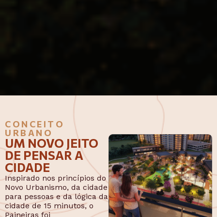
CONCEITO
URBANO
UM NOVO JEITO
DE PENSAR A
CIDADE
Inspirado nos princípios do
Novo Urbanismo, da cidade
para pessoas e da lógica da
cidade de 15 minutos, o
Paineiras foi