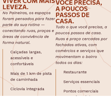
VIVER COM MAIS
VOCÊ PRECISA,
LEVEZA.
A POUCOS
No Paineiras, os espaços
PASSOS DE
foram pensados para fazer
CASA.
parte da sua rotina —
Tudo o que você precisa, a
conectando ruas, praças e
poucos passos de casa.
áreas de convivência de
Ruas e praça cercadas por
forma natural.
fachadas ativas, com
comércios e serviços que
Calçadas largas,
movimentam o bairro
acessíveis e
todos os dias:
confortáveis
Restaurante
Mais de 1 km de pista
de caminhada
Serviços essenciais
Ciclovia integrada
Pontos comerciais
como farmácia,
Espaços para crianças,
mercado**
idosos e pets