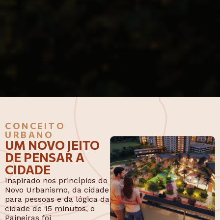
CONCEITO
URBANO
UM NOVO JEITO
DE PENSAR A
CIDADE
Inspirado nos princípios do
Novo Urbanismo, da cidade
para pessoas e da lógica da
cidade de 15 minutos, o
Paineiras foi