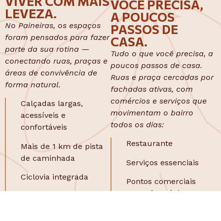
VIVER COM MAIS
VOCÊ PRECISA,
LEVEZA.
A POUCOS
No Paineiras, os espaços
PASSOS DE
foram pensados para fazer
CASA.
parte da sua rotina —
Tudo o que você precisa, a
conectando ruas, praças e
poucos passos de casa.
áreas de convivência de
Ruas e praça cercadas por
forma natural.
fachadas ativas, com
comércios e serviços que
Calçadas largas,
movimentam o bairro
acessíveis e
todos os dias:
confortáveis
Restaurante
Mais de 1 km de pista
de caminhada
Serviços essenciais
Ciclovia integrada
Pontos comerciais
como farmácia,
Espaços para crianças,
mercado**
idosos e pets