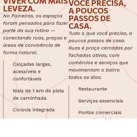
VIVER COM MAIS
VOCÊ PRECISA,
LEVEZA.
A POUCOS
No Paineiras, os espaços
PASSOS DE
foram pensados para fazer
CASA.
parte da sua rotina —
Tudo o que você precisa, a
conectando ruas, praças e
poucos passos de casa.
áreas de convivência de
Ruas e praça cercadas por
forma natural.
fachadas ativas, com
comércios e serviços que
Calçadas largas,
movimentam o bairro
acessíveis e
todos os dias:
confortáveis
Restaurante
Mais de 1 km de pista
de caminhada
Serviços essenciais
Ciclovia integrada
Pontos comerciais
como farmácia,
Espaços para crianças,
mercado**
idosos e pets