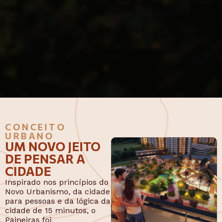
CONCEITO
URBANO
UM NOVO JEITO
DE PENSAR A
CIDADE
Inspirado nos princípios do
Novo Urbanismo, da cidade
para pessoas e da lógica da
cidade de 15 minutos, o
Paineiras foi