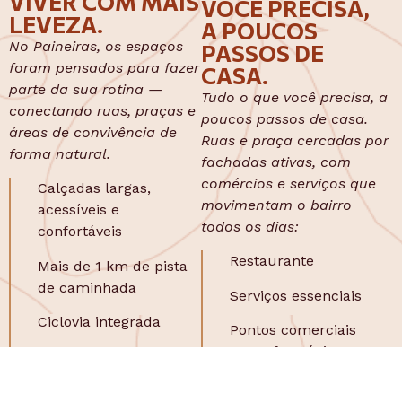
VIVER COM MAIS
VOCÊ PRECISA,
LEVEZA.
A POUCOS
No Paineiras, os espaços
PASSOS DE
foram pensados para fazer
CASA.
parte da sua rotina —
Tudo o que você precisa, a
conectando ruas, praças e
poucos passos de casa.
áreas de convivência de
Ruas e praça cercadas por
forma natural.
fachadas ativas, com
comércios e serviços que
Calçadas largas,
movimentam o bairro
acessíveis e
todos os dias:
confortáveis
Restaurante
Mais de 1 km de pista
de caminhada
Serviços essenciais
Ciclovia integrada
Pontos comerciais
como farmácia,
Espaços para crianças,
mercado**
idosos e pets