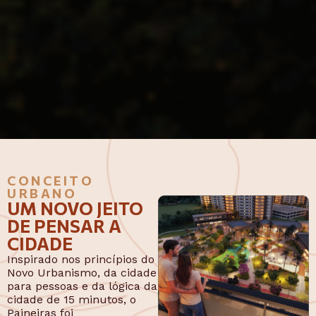
CONCEITO
URBANO
UM NOVO JEITO
DE PENSAR A
CIDADE
Inspirado nos princípios do
Novo Urbanismo, da cidade
para pessoas e da lógica da
cidade de 15 minutos, o
Paineiras foi