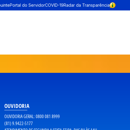
buinte
Portal do Servidor
COVID-19
Radar da Transparência
OUVIDORIA
OUVIDORIA GERAL: 0800 081 8999
(81) 9.9422-5177