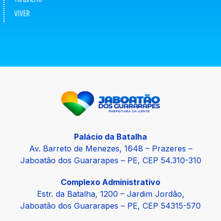
VIVER
Palácio da Batalha
Av. Barreto de Menezes, 1648 – Prazeres –
Jaboatão dos Guararapes – PE, CEP 54.310-310
Complexo Administrativo
Estr. da Batalha, 1200 – Jardim Jordão,
Jaboatão dos Guararapes – PE, CEP 54315-570