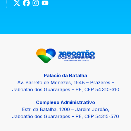
Palácio da Batalha
Av. Barreto de Menezes, 1648 – Prazeres –
Jaboatão dos Guararapes – PE, CEP 54.310-310
Complexo Administrativo
Estr. da Batalha, 1200 – Jardim Jordão,
Jaboatão dos Guararapes – PE, CEP 54315-570