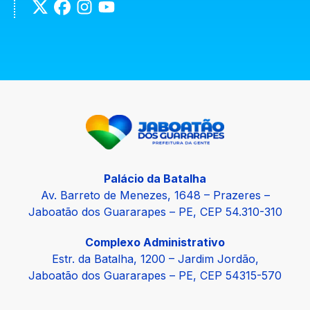
Palácio da Batalha
Av. Barreto de Menezes, 1648 – Prazeres –
Jaboatão dos Guararapes – PE, CEP 54.310-310
Complexo Administrativo
Estr. da Batalha, 1200 – Jardim Jordão,
Jaboatão dos Guararapes – PE, CEP 54315-570