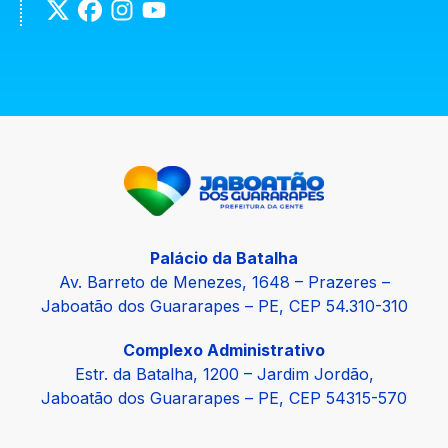
Palácio da Batalha
Av. Barreto de Menezes, 1648 – Prazeres –
Jaboatão dos Guararapes – PE, CEP 54.310-310
Complexo Administrativo
Estr. da Batalha, 1200 – Jardim Jordão,
Jaboatão dos Guararapes – PE, CEP 54315-570