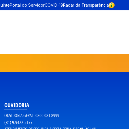
buinte
Portal do Servidor
COVID-19
Radar da Transparência
OUVIDORIA
OUVIDORIA GERAL: 0800 081 8999
(81) 9.9422-5177