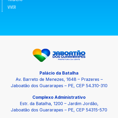
VIVER
Palácio da Batalha
Av. Barreto de Menezes, 1648 – Prazeres –
Jaboatão dos Guararapes – PE, CEP 54.310-310
Complexo Administrativo
Estr. da Batalha, 1200 – Jardim Jordão,
Jaboatão dos Guararapes – PE, CEP 54315-570