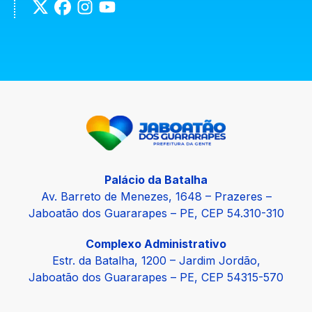
Palácio da Batalha
Av. Barreto de Menezes, 1648 – Prazeres –
Jaboatão dos Guararapes – PE, CEP 54.310-310
Complexo Administrativo
Estr. da Batalha, 1200 – Jardim Jordão,
Jaboatão dos Guararapes – PE, CEP 54315-570