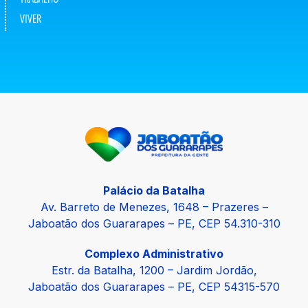
VIVER
Palácio da Batalha
Av. Barreto de Menezes, 1648 – Prazeres –
Jaboatão dos Guararapes – PE, CEP 54.310-310
Complexo Administrativo
Estr. da Batalha, 1200 – Jardim Jordão,
Jaboatão dos Guararapes – PE, CEP 54315-570