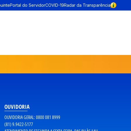
buinte
Portal do Servidor
COVID-19
Radar da Transparência
OUVIDORIA
OUVIDORIA GERAL: 0800 081 8999
(81) 9.9422-5177