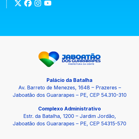
Palácio da Batalha
Av. Barreto de Menezes, 1648 – Prazeres –
Jaboatão dos Guararapes – PE, CEP 54.310-310
Complexo Administrativo
Estr. da Batalha, 1200 – Jardim Jordão,
Jaboatão dos Guararapes – PE, CEP 54315-570