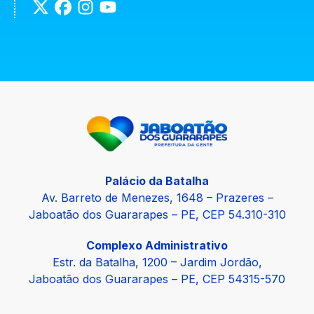
Palácio da Batalha
Av. Barreto de Menezes, 1648 – Prazeres –
Jaboatão dos Guararapes – PE, CEP 54.310-310
Complexo Administrativo
Estr. da Batalha, 1200 – Jardim Jordão,
Jaboatão dos Guararapes – PE, CEP 54315-570