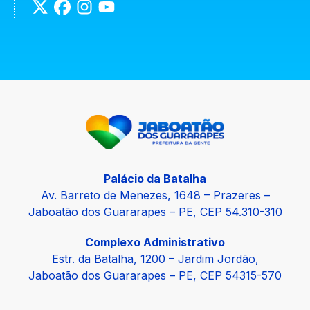
Palácio da Batalha
Av. Barreto de Menezes, 1648 – Prazeres –
Jaboatão dos Guararapes – PE, CEP 54.310-310
Complexo Administrativo
Estr. da Batalha, 1200 – Jardim Jordão,
Jaboatão dos Guararapes – PE, CEP 54315-570