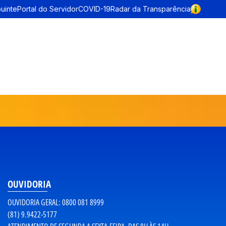
buinte
Portal do Servidor
COVID-19
Radar da Transparência
OUVIDORIA
OUVIDORIA GERAL: 0800 081 8999
(81) 9.9422-5177