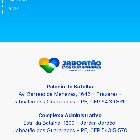
VIVER
Palácio da Batalha
Av. Barreto de Menezes, 1648 – Prazeres –
Jaboatão dos Guararapes – PE, CEP 54.310-310
Complexo Administrativo
Estr. da Batalha, 1200 – Jardim Jordão,
Jaboatão dos Guararapes – PE, CEP 54315-570