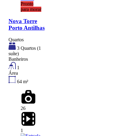
Pronto
para morar
Nova Torre
Porto Antilhas
Quartos
3 Quartos (1
suíte)
Banheiros
1
Área
64
m²
26
1