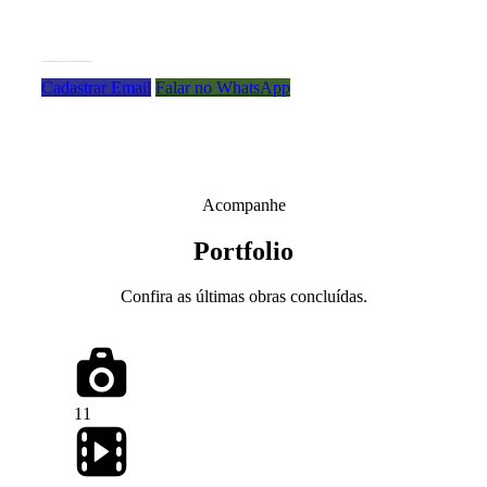
CADASTRE-SE EM NOSSA NEWSLETTER OU NOS CHAME NO WHATSAPP
Cadastrar Email
Falar no WhatsApp
Acompanhe
Portfolio
Confira as últimas obras concluídas.
11