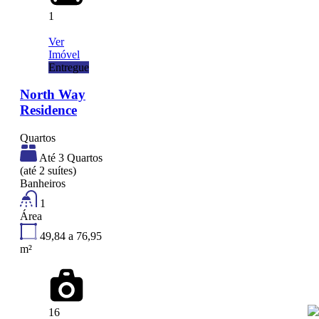
1
Ver
Imóvel
Entregue
North Way
Residence
Quartos
Até 3 Quartos
(até 2 suítes)
Banheiros
1
Área
49,84 a 76,95
m²
16