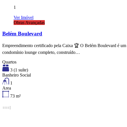
1
Ver Imóvel
Obras Avançadas
Belém Boulevard
Empreendimento certificado pela Caixa 🏆 O Belém Boulevard é um
condomínio lounge completo, construído…
Quartos
3 (1 suíte)
Banheiro Social
1
Area
73
m²