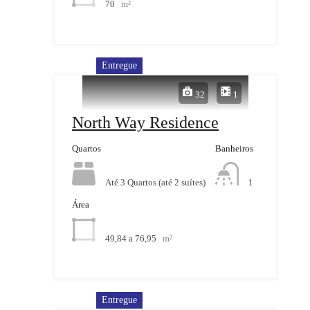
70
m²
Entregue
32
1
North Way Residence
Quartos
Banheiros
Até 3 Quartos (até 2 suítes)
1
Área
49,84 a 76,95
m²
Entregue