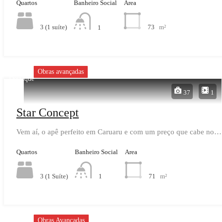
Quartos
Banheiro Social
Area
3 (1 suíte)
73
m²
1
Obras avançadas
Destaque
37
1
Star Concept
Vem aí, o apê perfeito em Caruaru e com um preço que cabe no…
Quartos
Banheiro Social
Area
3 (1 Suíte)
71
m²
1
Obras Avançadas