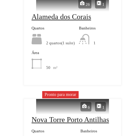
26
1
Alameda dos Corais
Quartos
Banheiros
2 quartos(1 suíte)
1
Área
50
m²
Pronto para morar
6
1
Nova Torre Porto Antilhas
Quartos
Banheiros