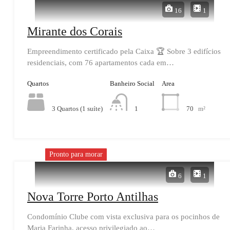
16
1
Mirante dos Corais
Empreendimento certificado pela Caixa 🏆 Sobre 3 edifícios
residenciais, com 76 apartamentos cada em…
Quartos
Banheiro Social
Area
3 Quartos (1 suíte)
70
m²
1
Pronto para morar
6
1
Nova Torre Porto Antilhas
Condomínio Clube com vista exclusiva para os pocinhos de
Maria Farinha, acesso privilegiado ao…