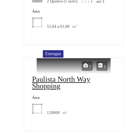
2 Quartos (1 suíte)
até 2
Área
52,64 a 61,80
m²
Entregue
7
1
Paulista North Way
Shopping
Área
120000
m²