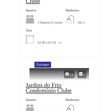
Clube
Quartos
Banheiros
3 Quartos (1 suíte)
Até 3
Área
62.88 a 63.29
m²
Entregue
14
1
Jardins do Frio
Condomínio Clube
Quartos
Banheiros