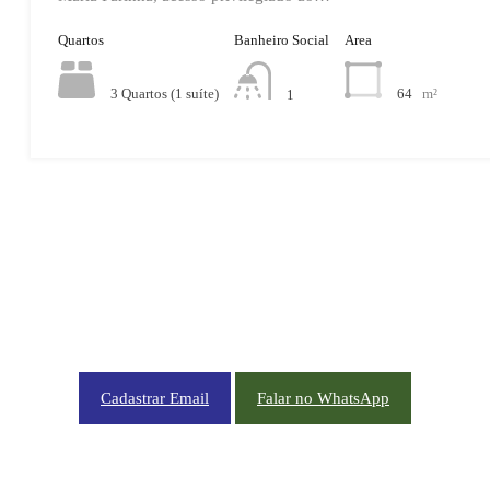
Quartos
Banheiro Social
Area
3 Quartos (1 suíte)
64
m²
1
CADASTRE-SE EM NOSSA NEWSLETTER OU NOS CHAME NO WHATSAPP
Cadastrar Email
Falar no WhatsApp