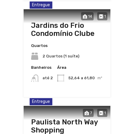
Entregue
14
1
Jardins do Frio
Condomínio Clube
Quartos
2 Quartos (1 suíte)
Banheiros
Área
até 2
52,64 a 61,80
m²
Entregue
7
1
Paulista North Way
Shopping