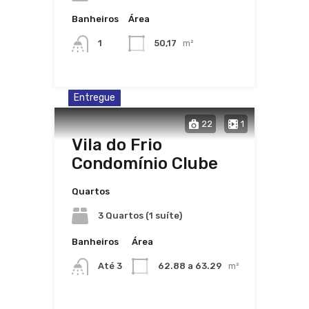
Banheiros
Área
1
50,17
m²
Entregue
22
1
Vila do Frio
Condomínio Clube
Quartos
3 Quartos (1 suíte)
Banheiros
Área
Até 3
62.88 a 63.29
m²