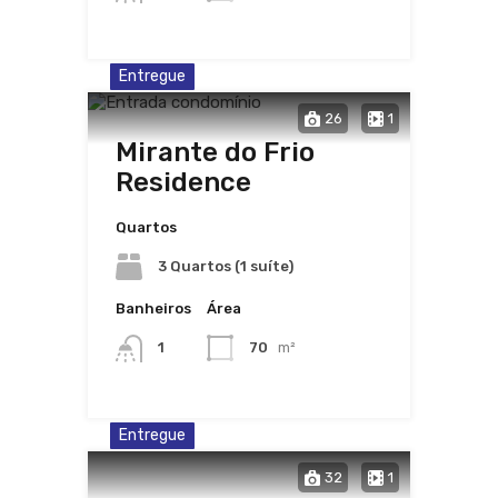
Entregue
26
1
Mirante do Frio
Residence
Quartos
3 Quartos (1 suíte)
Banheiros
Área
1
70
m²
Entregue
32
1