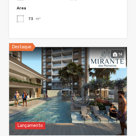
Area
73
m²
Destaque
14
Lançamento