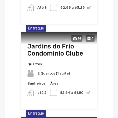
Até 3
62.88 a 63.29
m²
Entregue
14
1
Jardins do Frio
Condomínio Clube
Quartos
2 Quartos (1 suíte)
Banheiros
Área
até 2
52,64 a 61,80
m²
Entregue