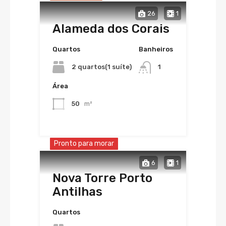
26
1
Alameda dos Corais
Quartos
Banheiros
2 quartos(1 suíte)
1
Área
50
m²
Pronto para morar
6
1
Nova Torre Porto
Antilhas
Quartos