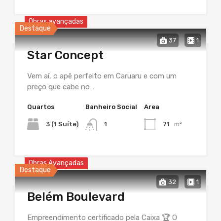
Obras avançadas
Destaque
37
1
Star Concept
Vem aí, o apê perfeito em Caruaru e com um
preço que cabe no…
Quartos
Banheiro Social
Area
3 (1 Suíte)
1
71
m²
Obras Avançadas
Destaque
32
1
Belém Boulevard
Empreendimento certificado pela Caixa 🏆 O