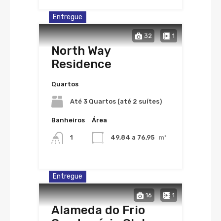
Entregue
32
1
North Way
Residence
Quartos
Até 3 Quartos (até 2 suítes)
Banheiros
Área
1
49,84 a 76,95
m²
Entregue
16
1
Alameda do Frio