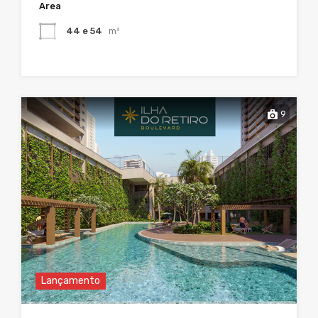
Area
44 e 54
m²
9
Lançamento