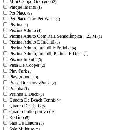
Mini Campo Gramado
(2)
Parque Infantil
(1)
Pet Place
(9)
Pet Place Com Pet Wash
(1)
Piscina
(3)
Piscina Adulto
(4)
Piscina Adulto Com Raia Semiolímpica – 25 M
(1)
Piscina Adulto E Infantil
(8)
Piscina Adulto, Infantil E Prainha
(4)
Piscina Adulto, Infantil, Prainha E Deck
(1)
Piscina Infantil
(5)
Pista De Cooper
(2)
Play Park
(1)
Playground
(18)
Praça De Convivência
(2)
Prainha
(1)
Prainha E Deck
(0)
Quadra De Beach Tennis
(4)
Quadra De Tenis
(5)
Quadra Poliesportiva
(16)
Redário
(5)
Sala De Leitura
(1)
Sala Multiuso
(1)