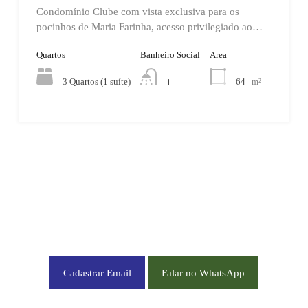
Condomínio Clube com vista exclusiva para os
pocinhos de Maria Farinha, acesso privilegiado ao…
Quartos
Banheiro Social
Area
3 Quartos (1 suíte)
64
m²
1
CADASTRE-SE EM NOSSA NEWSLETTER OU NOS CHAME NO WHATSAPP
Cadastrar Email
Falar no WhatsApp