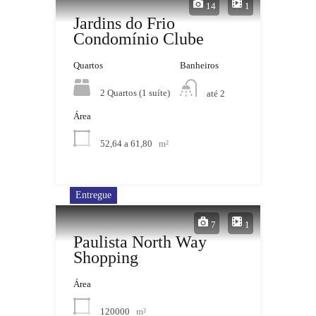
14
1
Jardins do Frio
Condomínio Clube
Quartos
Banheiros
2 Quartos (1 suíte)
até 2
Área
52,64 a 61,80
m²
Entregue
7
1
Paulista North Way
Shopping
Área
120000
m²