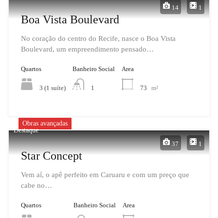
14
1
Boa Vista Boulevard
No coração do centro do Recife, nasce o Boa Vista
Boulevard, um empreendimento pensado…
Quartos
Banheiro Social
Area
3 (1 suíte)
73
m²
1
Obras avançadas
Destaque
37
1
Star Concept
Vem aí, o apê perfeito em Caruaru e com um preço que
cabe no…
Quartos
Banheiro Social
Area