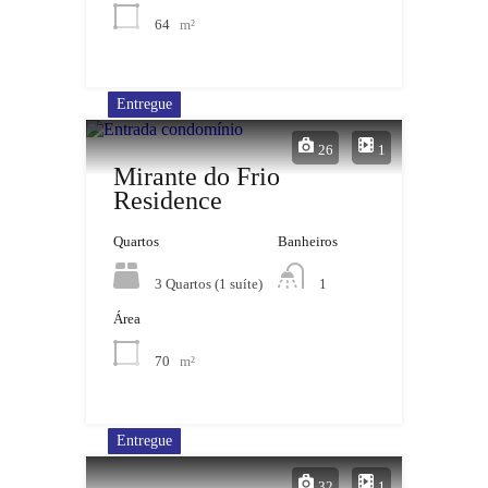
64
m²
Entregue
26
1
Mirante do Frio
Residence
Quartos
Banheiros
3 Quartos (1 suíte)
1
Área
70
m²
Entregue
32
1