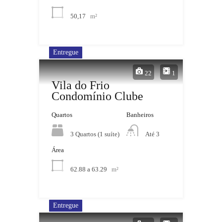
50,17
m²
Entregue
22
1
Vila do Frio
Condomínio Clube
Quartos
Banheiros
3 Quartos (1 suíte)
Até 3
Área
62.88 a 63.29
m²
Entregue