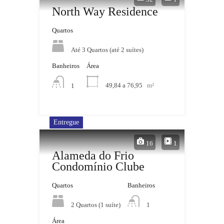
North Way Residence
Quartos
Até 3 Quartos (até 2 suítes)
Banheiros
Área
49,84 a 76,95
m²
1
Entregue
16
1
Alameda do Frio
Condomínio Clube
Quartos
Banheiros
2 Quartos (1 suíte)
1
Área