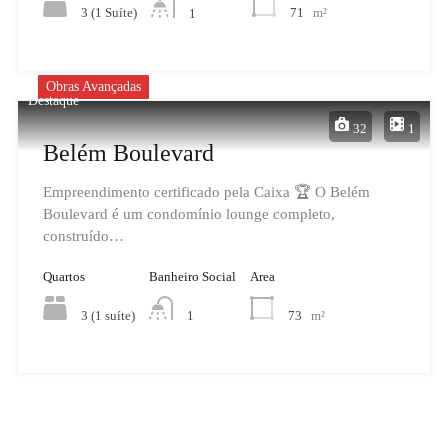
3 (1 Suíte)
71
m²
1
Obras Avançadas
Destaque
32
1
Belém Boulevard
Empreendimento certificado pela Caixa 🏆 O Belém
Boulevard é um condomínio lounge completo,
construído…
Quartos
Banheiro Social
Area
3 (1 suíte)
73
m²
1