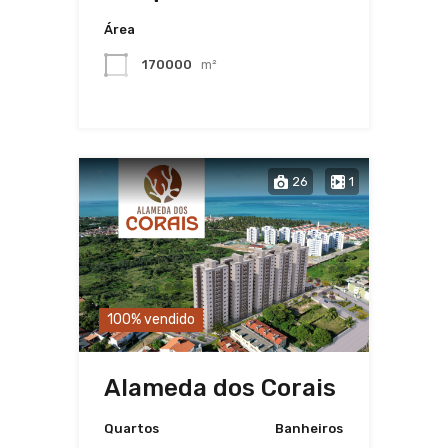
Área
170000
m²
26
1
100% vendido
Alameda dos Corais
Quartos
Banheiros