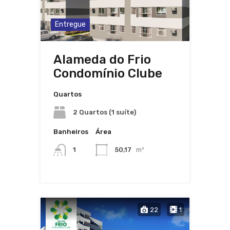
Entregue
Alameda do Frio
Condomínio Clube
Quartos
2 Quartos (1 suíte)
Banheiros
Área
1
50,17
m²
22
1