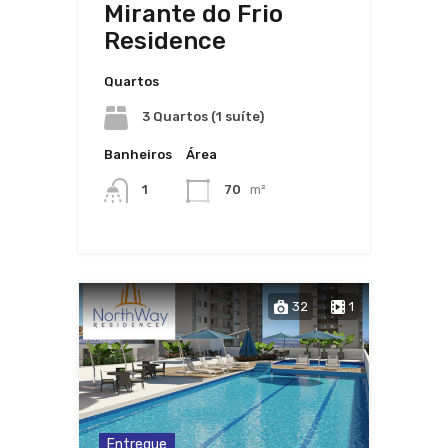
Mirante do Frio
Residence
Quartos
3 Quartos (1 suíte)
Banheiros
Área
1
70
m²
32
1
Entregue