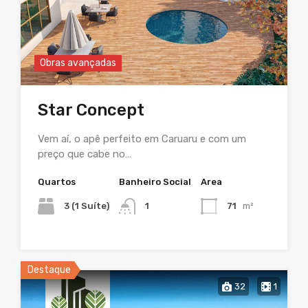
Obras avançadas
Star Concept
Vem aí, o apê perfeito em Caruaru e com um
preço que cabe no…
Quartos
Banheiro Social
Area
3 (1 Suíte)
1
71
m²
Destaque
32
1