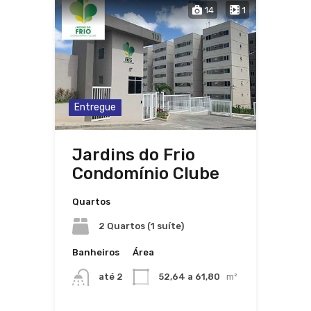
14
1
Entregue
Jardins do Frio
Condomínio Clube
Quartos
2 Quartos (1 suíte)
Banheiros
Área
até 2
52,64 a 61,80
m²