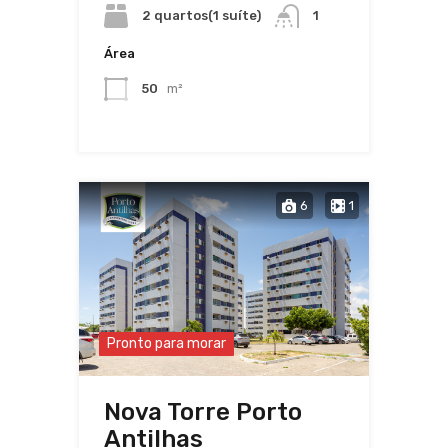
2 quartos(1 suíte)
1
Área
50
m²
6
1
Pronto para morar
Nova Torre Porto
Antilhas