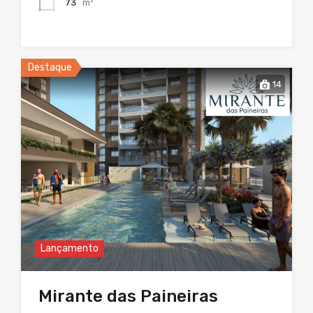
73
m²
Destaque
14
Lançamento
Mirante das Paineiras