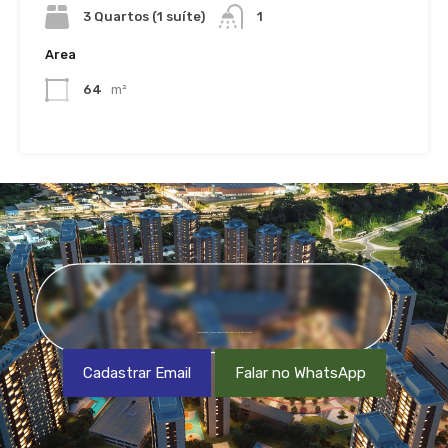
3 Quartos (1 suíte)
1
Area
64
m²
CADASTRE-SE EM NOSSA NEWSLETTER OU NOS CHAME NO WHATSAPP
Cadastrar Email
Falar no WhatsApp