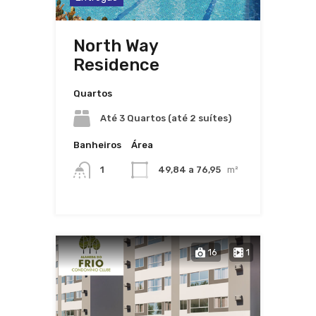
North Way
Residence
Quartos
Até 3 Quartos (até 2 suítes)
Banheiros
Área
1
49,84 a 76,95
m²
16
1