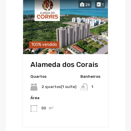
26
1
100% vendido
Alameda dos Corais
Quartos
Banheiros
2 quartos(1 suíte)
1
Área
50
m²