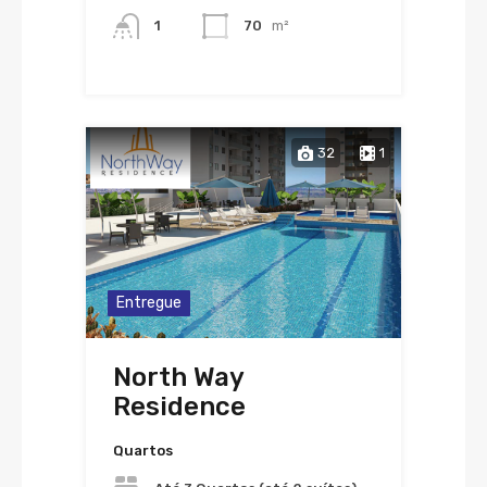
1
70
m²
32
1
Entregue
North Way
Residence
Quartos