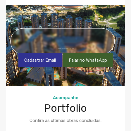
CADASTRE-SE EM NOSSA NEWSLETTER OU NOS CHAME NO WHATSAPP
Cadastrar Email
Falar no WhatsApp
Acompanhe
Portfolio
Confira as últimas obras concluídas.