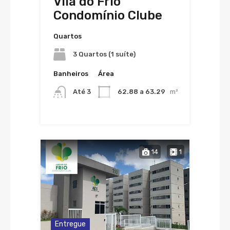
Vila do Frio
Condomínio Clube
Quartos
3 Quartos (1 suíte)
Banheiros
Área
Até 3
62.88 a 63.29
m²
14
1
Entregue