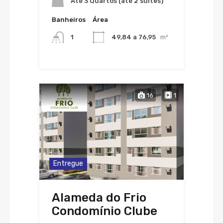
Até 3 Quartos (até 2 suítes)
Banheiros
Área
1
49,84 a 76,95
m²
16
1
Entregue
Alameda do Frio
Condomínio Clube