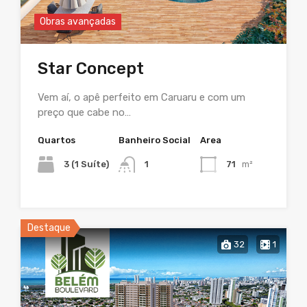
Obras avançadas
Star Concept
Vem aí, o apê perfeito em Caruaru e com um
preço que cabe no…
Quartos
Banheiro Social
Area
3 (1 Suíte)
1
71
m²
Destaque
32
1