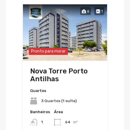
6
1
Pronto para morar
Nova Torre Porto
Antilhas
Quartos
3 Quartos (1 suíte)
Banheiros
Área
1
64
m²