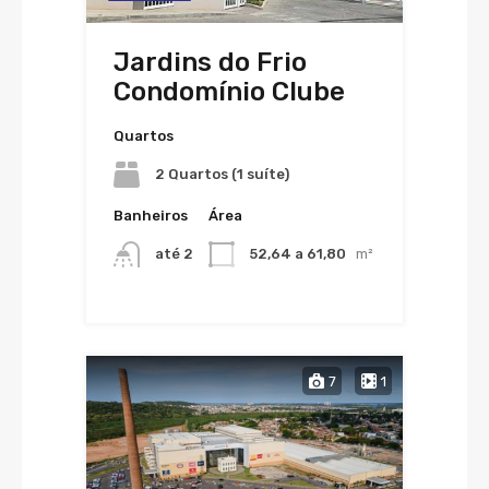
Jardins do Frio
Condomínio Clube
Quartos
2 Quartos (1 suíte)
Banheiros
Área
até 2
52,64 a 61,80
m²
7
1