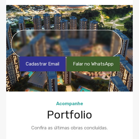
CADASTRE-SE EM NOSSA NEWSLETTER OU NOS CHAME NO WHATSAPP
Cadastrar Email
Falar no WhatsApp
Acompanhe
Portfolio
Confira as últimas obras concluídas.