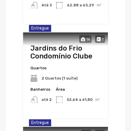
Até 3
62.88 a 63.29
m²
Entregue
14
1
Jardins do Frio
Condomínio Clube
Quartos
2 Quartos (1 suíte)
Banheiros
Área
até 2
52,64 a 61,80
m²
Entregue