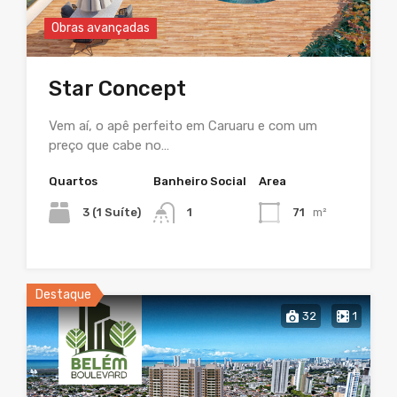
Obras avançadas
Star Concept
Vem aí, o apê perfeito em Caruaru e com um
preço que cabe no…
Quartos
Banheiro Social
Area
3 (1 Suíte)
1
71
m²
Destaque
32
1