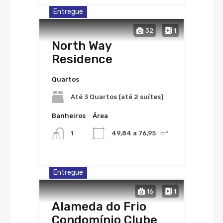
Entregue
32
1
North Way
Residence
Quartos
Até 3 Quartos (até 2 suítes)
Banheiros
Área
1
49,84 a 76,95
m²
Entregue
16
1
Alameda do Frio
Condomínio Clube