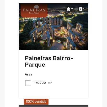
11
1
Paineiras Bairro-
Parque
Área
170000
m²
100% vendido