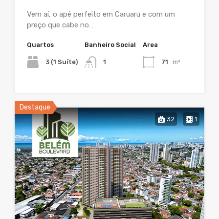
Vem aí, o apê perfeito em Caruaru e com um
preço que cabe no…
Quartos
Banheiro Social
Area
3 (1 Suíte)
1
71
m²
Destaque
32
1