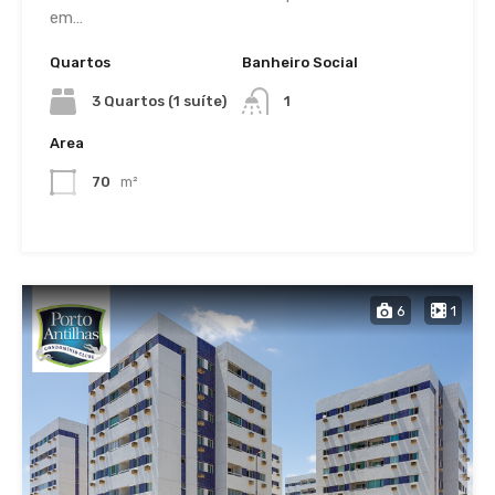
em…
Quartos
Banheiro Social
3 Quartos (1 suíte)
1
Area
70
m²
6
1