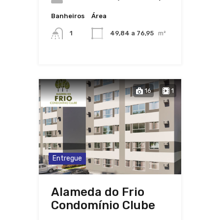
Banheiros
Área
1
49,84 a 76,95
m²
16
1
Entregue
Alameda do Frio
Condomínio Clube