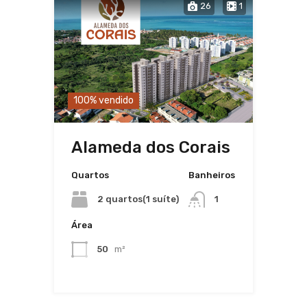
26
1
100% vendido
Alameda dos Corais
Quartos
Banheiros
2 quartos(1 suíte)
1
Área
50
m²