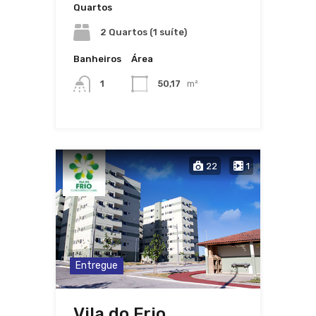
Quartos
2 Quartos (1 suíte)
Banheiros
Área
1
50,17
m²
22
1
Entregue
Vila do Frio