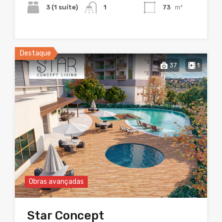
3 (1 suíte)
1
73
m²
Destaque
37
1
Obras avançadas
Star Concept