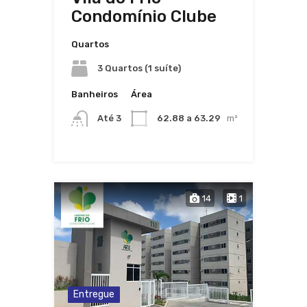
Condomínio Clube
Quartos
3 Quartos (1 suíte)
Banheiros
Área
Até 3
62.88 a 63.29
m²
14
1
Entregue