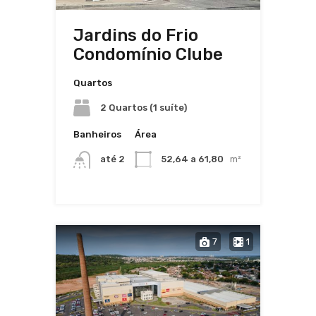
Jardins do Frio
Condomínio Clube
Quartos
2 Quartos (1 suíte)
Banheiros
Área
até 2
52,64 a 61,80
m²
7
1