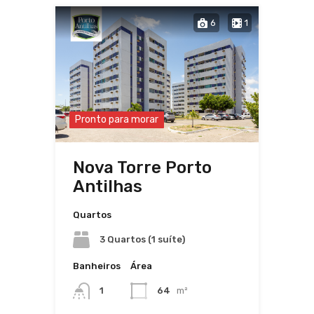
6
1
Pronto para morar
Nova Torre Porto
Antilhas
Quartos
3 Quartos (1 suíte)
Banheiros
Área
1
64
m²