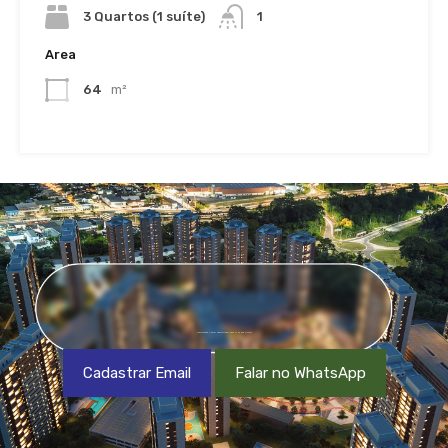
3 Quartos (1 suíte)
1
Area
64
m²
CADASTRE-SE EM NOSSA NEWSLETTER OU NOS CHAME NO WHATSAPP
Cadastrar Email
Falar no WhatsApp