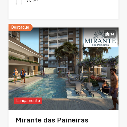
73
m²
Destaque
14
Lançamento
Mirante das Paineiras