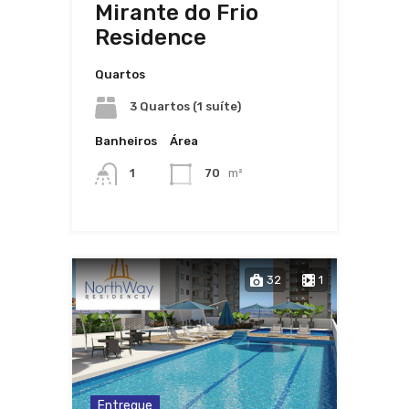
Mirante do Frio
Residence
Quartos
3 Quartos (1 suíte)
Banheiros
Área
1
70
m²
32
1
Entregue