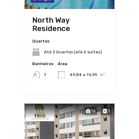
North Way
Residence
Quartos
Até 3 Quartos (até 2 suítes)
Banheiros
Área
1
49,84 a 76,95
m²
16
1