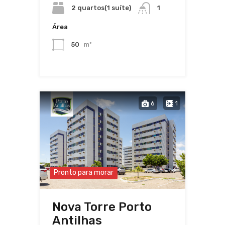
2 quartos(1 suíte)
1
Área
50
m²
6
1
Pronto para morar
Nova Torre Porto
Antilhas