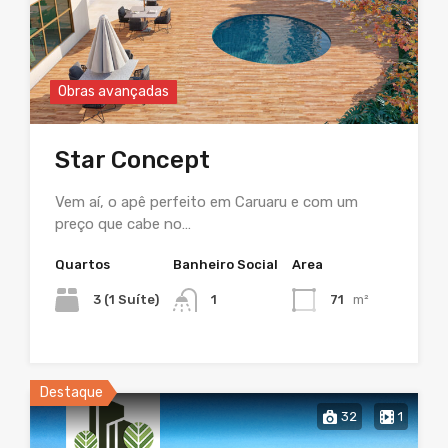
Obras avançadas
Star Concept
Vem aí, o apê perfeito em Caruaru e com um
preço que cabe no…
Quartos
Banheiro Social
Area
3 (1 Suíte)
1
71
m²
Destaque
32
1