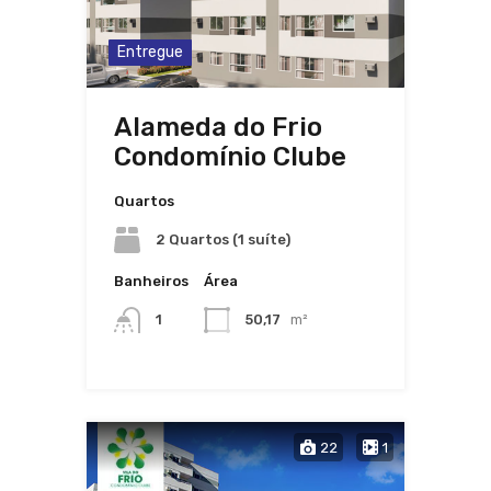
Entregue
Alameda do Frio
Condomínio Clube
Quartos
2 Quartos (1 suíte)
Banheiros
Área
1
50,17
m²
22
1