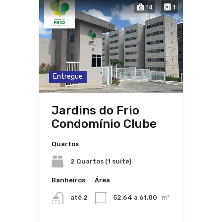
14
1
Entregue
Jardins do Frio
Condomínio Clube
Quartos
2 Quartos (1 suíte)
Banheiros
Área
até 2
52,64 a 61,80
m²