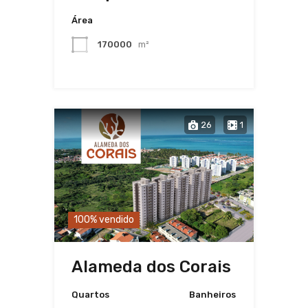
Área
170000
m²
26
1
100% vendido
Alameda dos Corais
Quartos
Banheiros