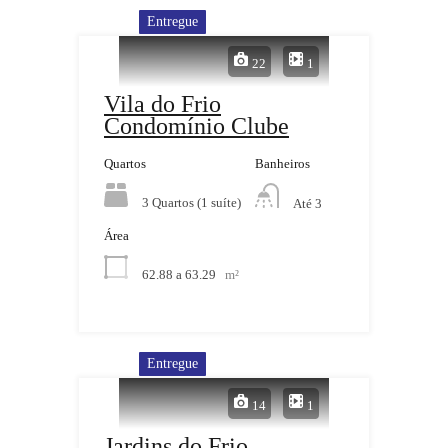
Entregue
22
1
Vila do Frio
Condomínio Clube
Quartos
Banheiros
3 Quartos (1 suíte)
Até 3
Área
62.88 a 63.29
m²
Entregue
14
1
Jardins do Frio