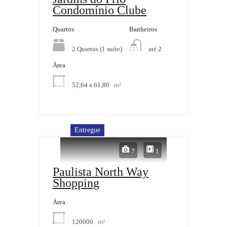
Condomínio Clube
Quartos
Banheiros
2 Quartos (1 suíte)
até 2
Área
52,64 a 61,80
m²
Entregue
7
1
Paulista North Way
Shopping
Área
120000
m²