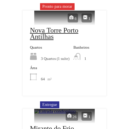
Pronto para morar
6
1
Nova Torre Porto
Antilhas
Quartos
Banheiros
3 Quartos (1 suíte)
1
Área
64
m²
Entregue
26
1
Mirante do Frio