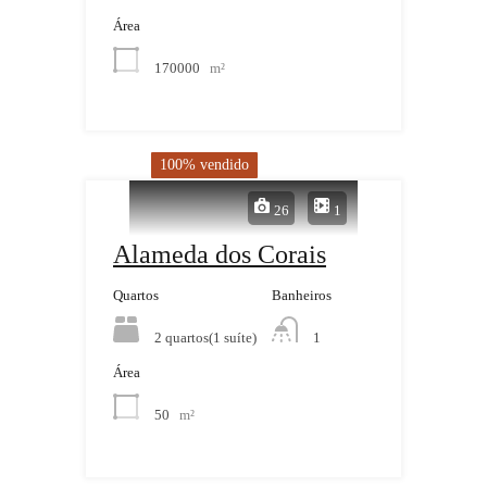
Área
170000
m²
100% vendido
26
1
Alameda dos Corais
Quartos
Banheiros
2 quartos(1 suíte)
1
Área
50
m²