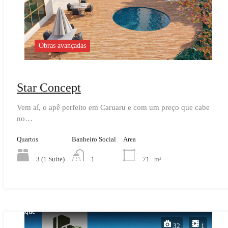
Obras avançadas
Star Concept
Vem aí, o apê perfeito em Caruaru e com um preço que cabe
no…
Quartos
Banheiro Social
Area
3 (1 Suíte)
71
m²
1
Destaque
32
1