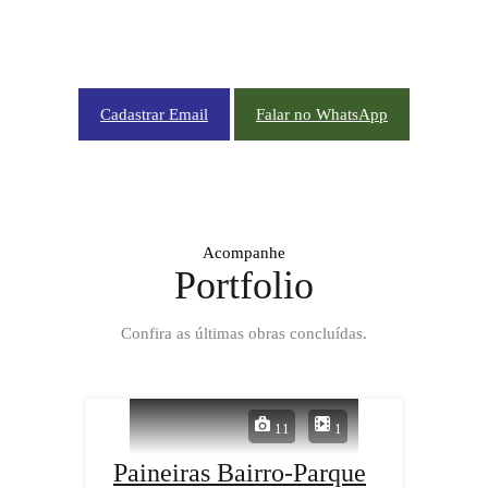
CADASTRE-SE EM NOSSA NEWSLETTER OU NOS CHAME NO WHATSAPP
Cadastrar Email
Falar no WhatsApp
Acompanhe
Portfolio
Confira as últimas obras concluídas.
11
1
Paineiras Bairro-Parque