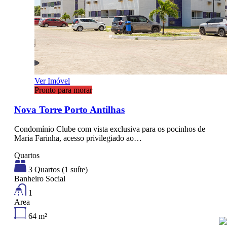
Ver Imóvel
Pronto para morar
Nova Torre Porto Antilhas
Condomínio Clube com vista exclusiva para os pocinhos de
Maria Farinha, acesso privilegiado ao…
Quartos
3 Quartos (1 suíte)
Banheiro Social
1
Area
64
m²