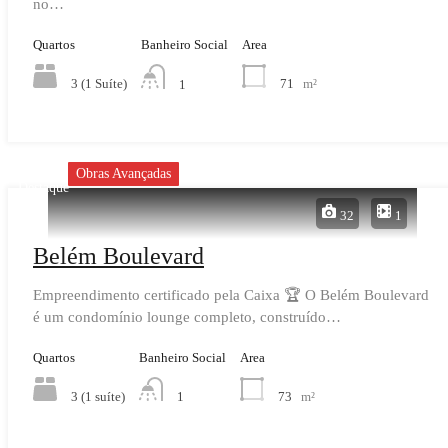
no…
Quartos
Banheiro Social
Area
3 (1 Suíte)
71
m²
1
Obras Avançadas
Destaque
32
1
Belém Boulevard
Empreendimento certificado pela Caixa 🏆 O Belém Boulevard
é um condomínio lounge completo, construído…
Quartos
Banheiro Social
Area
3 (1 suíte)
73
m²
1