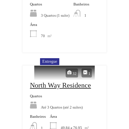
Quartos
Banheiros
3 Quartos (1 suíte)
1
Área
70
m²
Entregue
32
1
North Way Residence
Quartos
Até 3 Quartos (até 2 suítes)
Banheiros
Área
49,84 a 76,95
m²
1