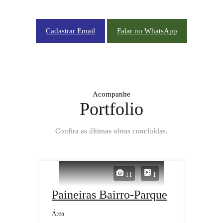
CADASTRE-SE EM NOSSA NEWSLETTER OU NOS CHAME NO WHATSAPP
Cadastrar Email
Falar no WhatsApp
Acompanhe
Portfolio
Confira as últimas obras concluídas.
11
1
Paineiras Bairro-Parque
Área