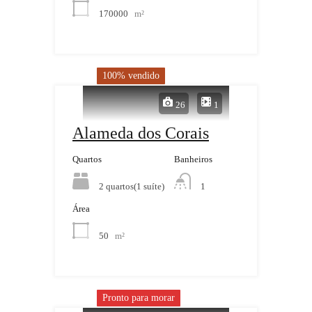
170000
m²
100% vendido
26
1
Alameda dos Corais
Quartos
Banheiros
2 quartos(1 suíte)
1
Área
50
m²
Pronto para morar