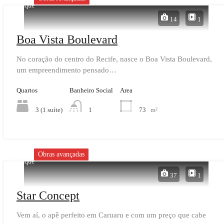
Destaque
14
1
Boa Vista Boulevard
No coração do centro do Recife, nasce o Boa Vista Boulevard,
um empreendimento pensado…
Quartos
Banheiro Social
Area
3 (1 suíte)
73
m²
1
Obras avançadas
Destaque
37
1
Star Concept
Vem aí, o apê perfeito em Caruaru e com um preço que cabe