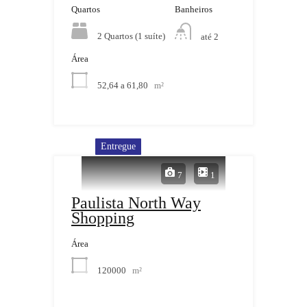
Quartos
Banheiros
2 Quartos (1 suíte)
até 2
Área
52,64 a 61,80
m²
Entregue
7
1
Paulista North Way
Shopping
Área
120000
m²