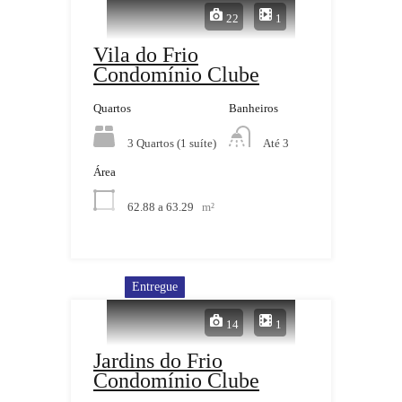
22
1
Vila do Frio
Condomínio Clube
Quartos
Banheiros
3 Quartos (1 suíte)
Até 3
Área
62.88 a 63.29
m²
Entregue
14
1
Jardins do Frio
Condomínio Clube