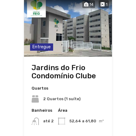
14
1
Entregue
Jardins do Frio
Condomínio Clube
Quartos
2 Quartos (1 suíte)
Banheiros
Área
até 2
52,64 a 61,80
m²