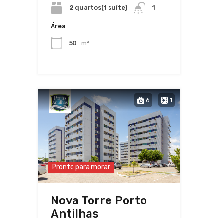
2 quartos(1 suíte)
1
Área
50
m²
6
1
Pronto para morar
Nova Torre Porto
Antilhas