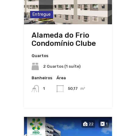
Entregue
Alameda do Frio
Condomínio Clube
Quartos
2 Quartos (1 suíte)
Banheiros
Área
1
50,17
m²
22
1