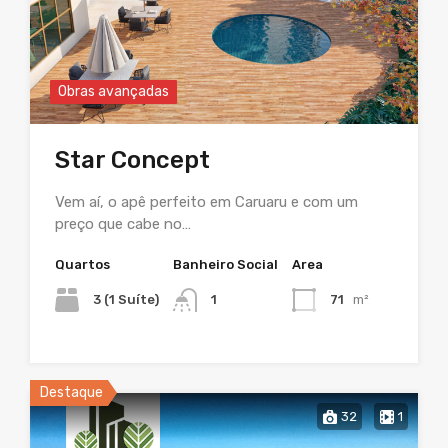
Obras avançadas
Star Concept
Vem aí, o apê perfeito em Caruaru e com um
preço que cabe no…
Quartos
Banheiro Social
Area
3 (1 Suíte)
1
71
m²
Destaque
32
1