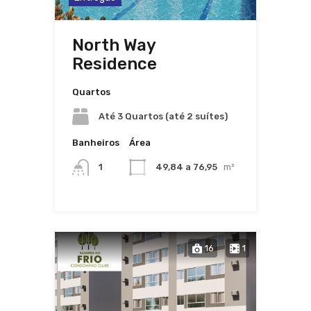
North Way
Residence
Quartos
Até 3 Quartos (até 2 suítes)
Banheiros
Área
1
49,84 a 76,95
m²
16
1