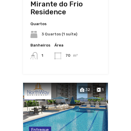
Mirante do Frio
Residence
Quartos
3 Quartos (1 suíte)
Banheiros
Área
1
70
m²
32
1
Entregue