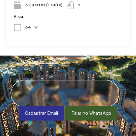
3 Quartos (1 suíte)
1
Area
64
m²
CADASTRE-SE EM NOSSA NEWSLETTER OU NOS CHAME NO WHATSAPP
Cadastrar Email
Falar no WhatsApp