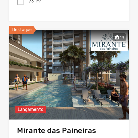
73
m²
Destaque
14
Lançamento
Mirante das Paineiras