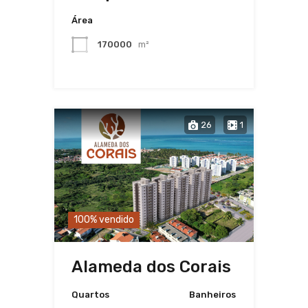
Área
170000
m²
26
1
100% vendido
Alameda dos Corais
Quartos
Banheiros