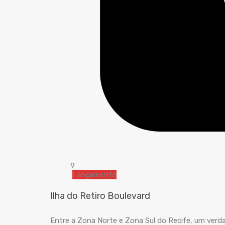
9
Lançamento
Ilha do Retiro Boulevard
Entre a Zona Norte e Zona Sul do Recife, um verda