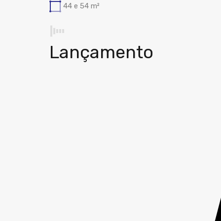
44 e 54
m²
Lançamento