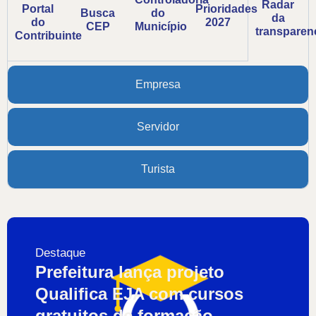
Radar
Portal
Prioridades
Busca
do
da
do
2027
CEP
Município
transparen
Contribuinte
Empresa
Servidor
Turista
Destaque
Prefeitura lança projeto
Qualifica EJA com cursos
gratuitos de formação