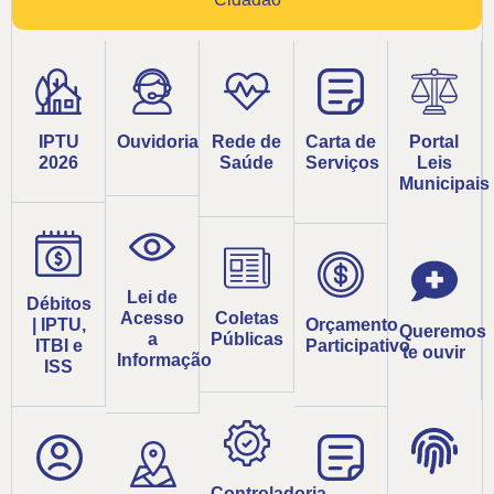
IPTU
Ouvidoria
Rede de
Carta de
Portal
2026
Saúde
Serviços
Leis
Municipais
Lei de
Débitos
Acesso
Coletas
| IPTU,
Orçamento
Queremos
a
Públicas
ITBI e
Participativo
te ouvir
Informação
ISS
Controladoria