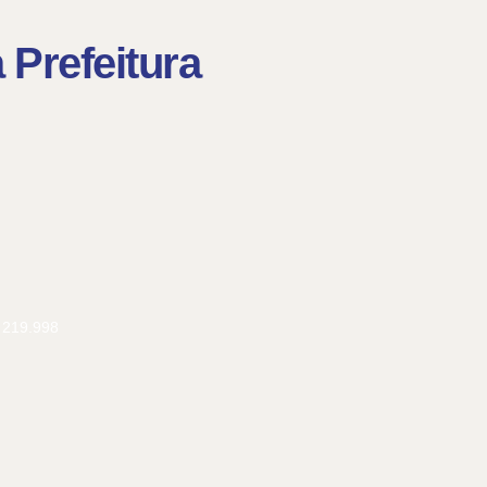
Prefeitura​
219.998
portas. E, com o
Cada gota de leite materno carrega
Faltam só
se caminho ganha
cuidado, proteção e muito amor. 💛
tunidades. 💙
O Festival da Ju
Neste Agosto Dourado, seguimos
com esporte, mús