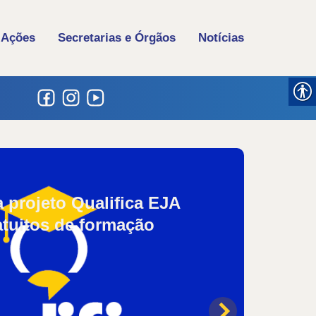
 Ações
Secretarias e Órgãos
Notícias
Destaq
a projeto Qualifica EJA
Prefe
tuitos de formação
pedag
na Ed