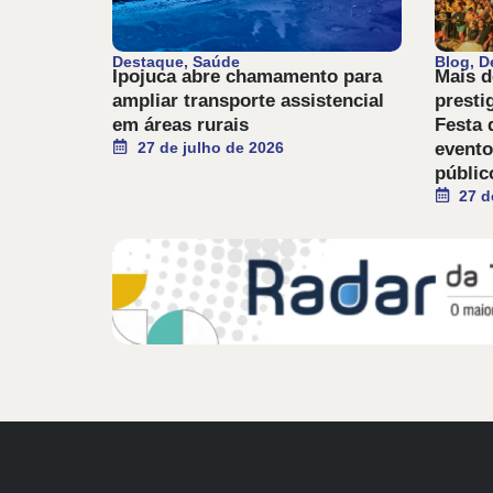
Destaque
,
Saúde
Blog
,
D
Ipojuca abre chamamento para
Mais d
ampliar transporte assistencial
presti
em áreas rurais
Festa 
27 de julho de 2026
evento
públic
27 d