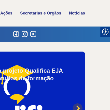
 Ações
Secretarias e Órgãos
Notícias
Destaq
a projeto Qualifica EJA
Prefe
tuitos de formação
pedag
na Ed