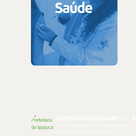
prefeituradoipojuca
4.325
Perfil Oficial da Prefeitura do Ipojuca
Agora é Trabalho de Verdade!