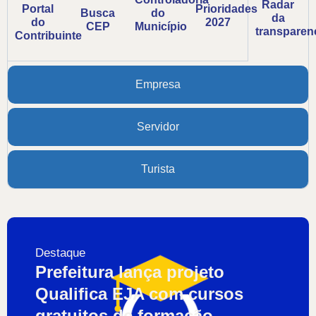
Radar
Portal
Prioridades
Busca
do
da
do
2027
CEP
Município
transparen
Contribuinte
Empresa
Servidor
Turista
Destaque
Prefeitura lança projeto
Qualifica EJA com cursos
gratuitos de formação