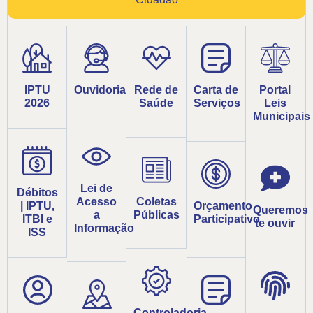
IPTU
Ouvidoria
Rede de
Carta de
Portal
2026
Saúde
Serviços
Leis
Municipais
Lei de
Débitos
Acesso
Coletas
| IPTU,
Orçamento
Queremos
a
Públicas
ITBI e
Participativo
te ouvir
Informação
ISS
Controladoria