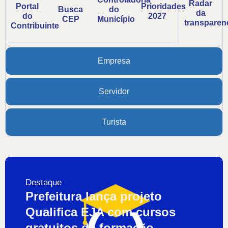
Radar
Portal
Prioridades
Busca
do
da
do
2027
CEP
Município
transparen
Contribuinte
Empresa
Servidor
Turista
Destaque
Prefeitura lança projeto
Qualifica EJA com cursos
gratuitos de formação