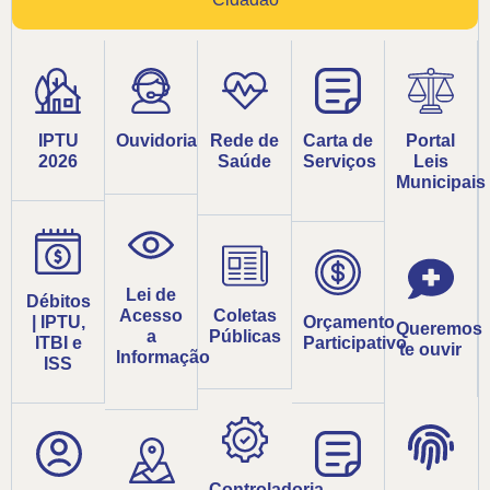
IPTU
Ouvidoria
Rede de
Carta de
Portal
2026
Saúde
Serviços
Leis
Municipais
Lei de
Débitos
Acesso
Coletas
| IPTU,
Orçamento
Queremos
a
Públicas
ITBI e
Participativo
te ouvir
Informação
ISS
Controladoria