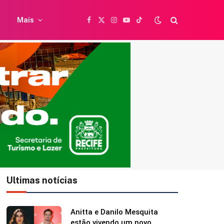
Mais
Facebook
X
Instagram
YouTube
TikTok
(Twitter)
Ultimas notícias
Caetano Veloso completa 84
anos e ganha homenagem da