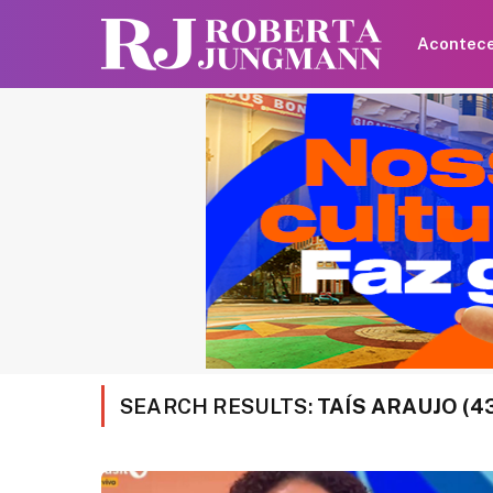
Acontec
SEARCH RESULTS:
TAÍS ARAUJO (4
Britânica de 97 anos q
recorde mundial ao an