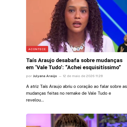
sobre asa de avião; veja
6 de agosto de 2026 13:03
ACONTECE
Taís Araujo desabafa sobre mudanças
em ‘Vale Tudo’: “Achei esquisitíssimo”
por
Julyana Araújo
12 de maio de 2026 11:28
A atriz Taís Araujo abriu o coração ao falar sobre as
mudanças feitas no remake de Vale Tudo e
revelou…