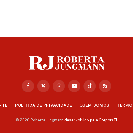
Facebook
X
Instagram
YouTube
TikTok
RSS
(Twitter)
NTE
POLÍTICA DE PRIVACIDADE
QUEM SOMOS
TERMO
© 2026 Roberta Jungmann
desenvolvido pela CorporaTI
.