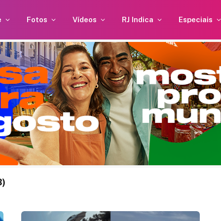
e
Fotos
Vídeos
RJ Indica
Especiais
3)
uebra
Anitta e Danilo Mesquita
dar
estão vivendo um novo