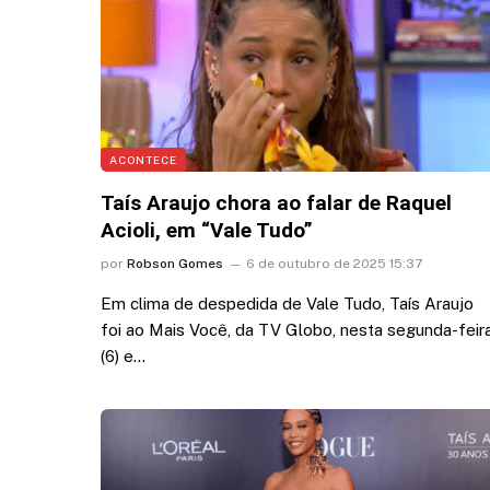
ACONTECE
Taís Araujo chora ao falar de Raquel
Acioli, em “Vale Tudo”
por
Robson Gomes
6 de outubro de 2025 15:37
Em clima de despedida de Vale Tudo, Taís Araujo
foi ao Mais Você, da TV Globo, nesta segunda-feir
(6) e…