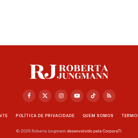
Facebook
X
Instagram
YouTube
TikTok
RSS
(Twitter)
NTE
POLÍTICA DE PRIVACIDADE
QUEM SOMOS
TERMO
© 2026 Roberta Jungmann
desenvolvido pela CorporaTI
.