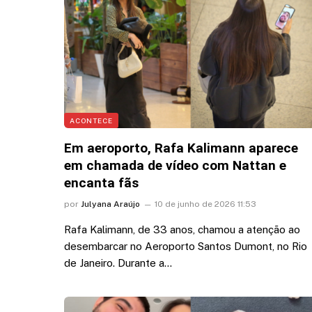
Marquezine: “Você mu
minha vida”
5 de agosto de 2026 12:35
ACONTECE
Em aeroporto, Rafa Kalimann aparece
em chamada de vídeo com Nattan e
encanta fãs
por
Julyana Araújo
10 de junho de 2026 11:53
Rafa Kalimann, de 33 anos, chamou a atenção ao
desembarcar no Aeroporto Santos Dumont, no Rio
de Janeiro. Durante a…