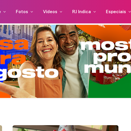
e
Fotos
Vídeos
RJ Indica
Especiais
Alice Carvalho fala sobre sua
relação com Anitta: “Minha