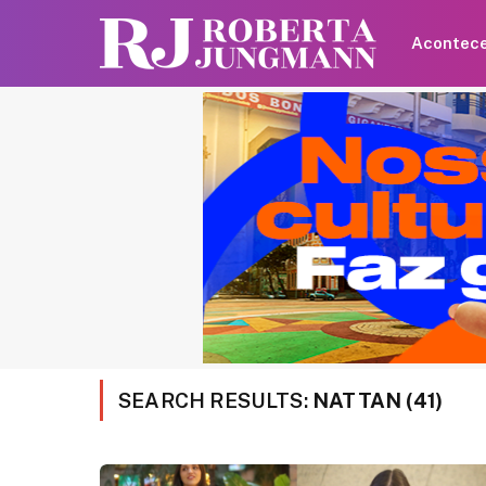
Acontec
SEARCH RESULTS:
NATTAN (41)
Shawn Mendes faz
declaração para Bruna