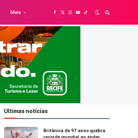
Mais
Facebook
X
Instagram
YouTube
TikTok
(Twitter)
Ultimas notícias
Britânica de 97 anos quebra
recorde mundial ao andar