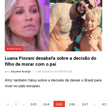
ACONTECE
Luana Piovani desabafa sobre a decisão do
filho de morar com o pai
por
Julyana Araújo
1 de outubro de 2024 11:22
Atriz também falou sobre a decisão de deixar o Brasil para
viver no país europeu
Previous
…
…
1
243
244
245
246
247
411