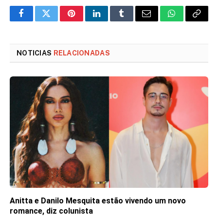
Facebook
Twitter
Pinterest
LinkedIn
Tumblr
Email
WhatsApp
Copy
Link
NOTICIAS
RELACIONADAS
Anitta e Danilo Mesquita estão vivendo um novo
romance, diz colunista