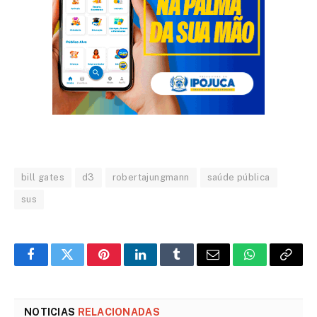
bill gates
d3
robertajungmann
saúde pública
sus
Facebook
Twitter
Pinterest
LinkedIn
Tumblr
Email
WhatsApp
Copy
Link
NOTICIAS
RELACIONADAS