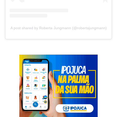
A post shared by Roberta Jungmann (@robertajungmann)