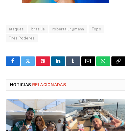
ataques
brasília
robertajungmann
Topo
Três Poderes
Facebook
Twitter
Pinterest
LinkedIn
Tumblr
Email
WhatsApp
Copy
Link
NOTICIAS
RELACIONADAS