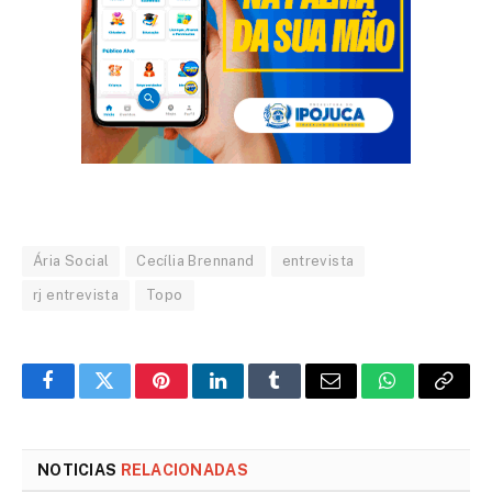
Ária Social
Cecília Brennand
entrevista
rj entrevista
Topo
Facebook
Twitter
Pinterest
LinkedIn
Tumblr
Email
WhatsApp
Copy
Link
NOTICIAS
RELACIONADAS