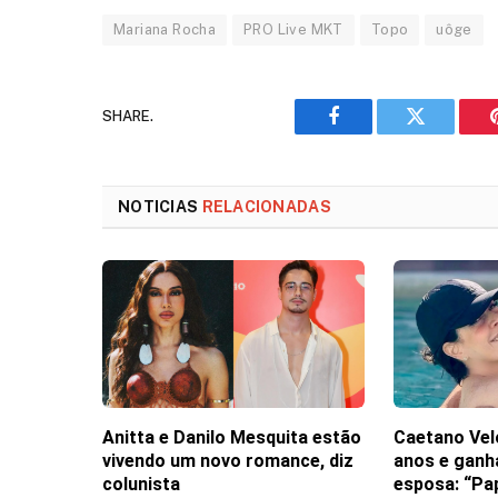
Mariana Rocha
PRO Live MKT
Topo
uôge
SHARE.
Facebook
Twitter
NOTICIAS
RELACIONADAS
Anitta e Danilo Mesquita estão
Caetano Vel
vivendo um novo romance, diz
anos e gan
colunista
esposa: “Pa