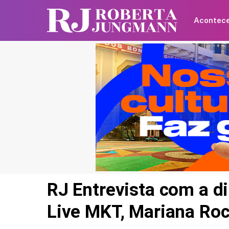
Acontec
RJ Entrevista com a di
Live MKT, Mariana Ro
Britânica de 97 anos q
recorde mundial ao an