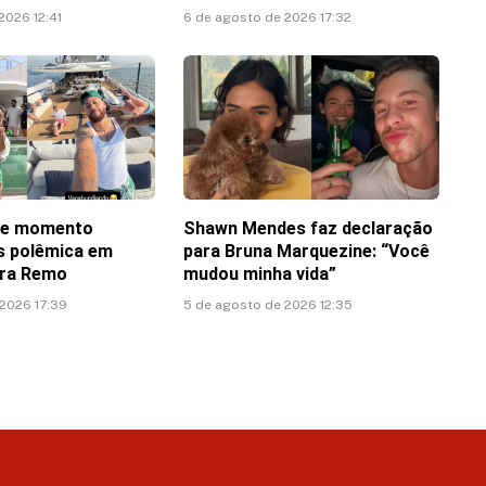
2026 12:41
6 de agosto de 2026 17:32
te momento
Shawn Mendes faz declaração
ós polêmica em
para Bruna Marquezine: “Você
tra Remo
mudou minha vida”
 2026 17:39
5 de agosto de 2026 12:35