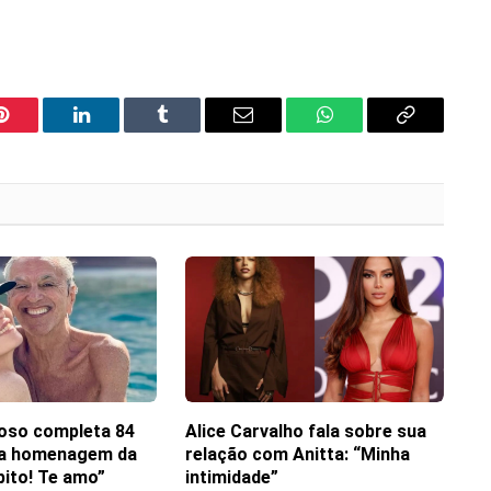
Pinterest
LinkedIn
Tumblr
Email
WhatsApp
Copy
Link
oso completa 84
Alice Carvalho fala sobre sua
ha homenagem da
relação com Anitta: “Minha
pito! Te amo”
intimidade”