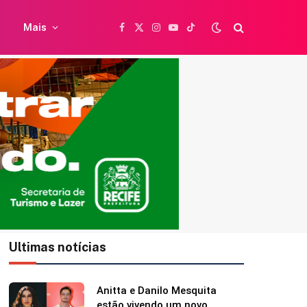
Mais
Facebook
X
Instagram
YouTube
TikTok
(Twitter)
Ultimas notícias
Caetano Veloso completa 84
anos e ganha homenagem da