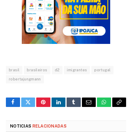
brasil
brasileiros
d2
imigrantes
portugal
robertajungmann
Facebook
Twitter
Pinterest
LinkedIn
Tumblr
Email
WhatsApp
Copy
Link
NOTICIAS
RELACIONADAS