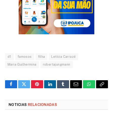
d1
famosos
filha
Letícia Carrazé
Maria Guilhermina
robertajungmann
Facebook
Twitter
Pinterest
LinkedIn
Tumblr
Email
WhatsApp
Copy
Link
NOTICIAS
RELACIONADAS