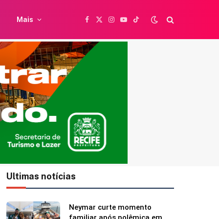
Mais
Facebook
X
Instagram
YouTube
TikTok
(Twitter)
Ultimas notícias
Shawn Mendes faz
declaração para Bruna