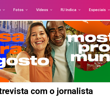
e
Fotos
Vídeos
RJ Indica
Especiais
evista com o jornalista
la
Neymar curte momento
dias
familiar após polêmica em