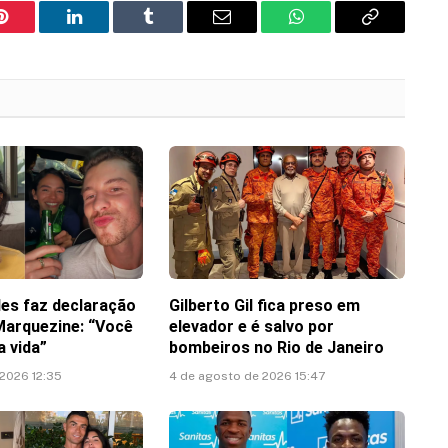
Pinterest
LinkedIn
Tumblr
Email
WhatsApp
Copy
Link
es faz declaração
Gilberto Gil fica preso em
Marquezine: “Você
elevador e é salvo por
 vida”
bombeiros no Rio de Janeiro
 2026 12:35
4 de agosto de 2026 15:47