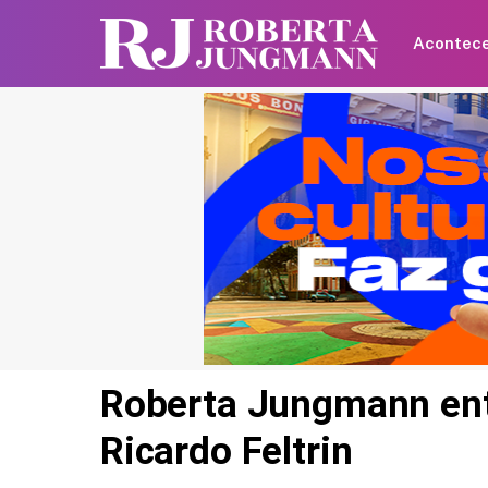
Acontec
Roberta Jungmann entr
Ricardo Feltrin
Gabriel Medina e Isabel
Arantes perdem o bebê 